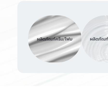
ผลิตภัณฑ์ครีม/โฟม
ผลิตภัณฑ