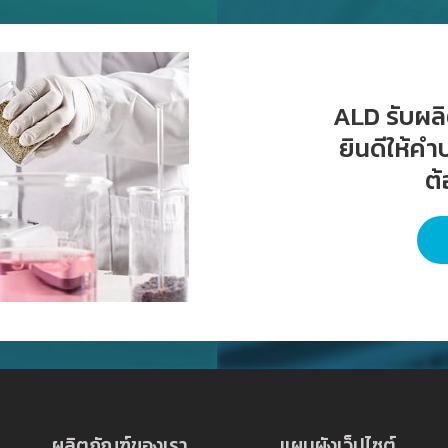
ALD รับผลิต
ยินดีให้ค
ต
ผลิตภัณฑ์ของเรา
แผนผังเว็ปไซต์