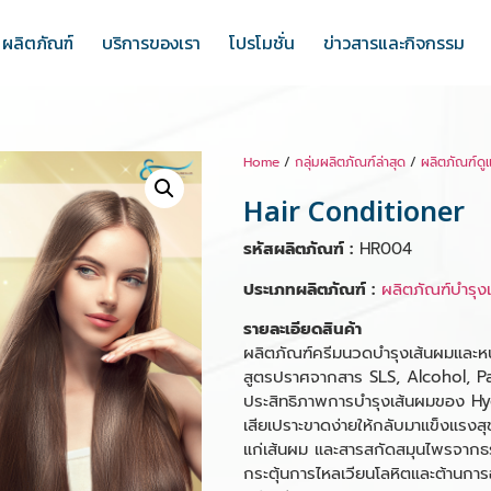
ผลิตภัณฑ์
บริการของเรา
โปรโมชั่น
ข่าวสารและกิจกรรม
Home
/
กลุ่มผลิตภัณฑ์ล่าสุด
/
ผลิตภัณฑ์ดู
Hair Conditioner
รหัสผลิตภัณฑ์ :
HR004
ประเภทผลิตภัณฑ์ :
ผลิตภัณฑ์บำรุง
รายละเอียดสินค้า
ผลิตภัณฑ์ครีมนวดบำรุงเส้นผมและหน
สูตรปราศจากสาร SLS, Alcohol, Par
ประสิทธิภาพการบำรุงเส้นผมของ Hyd
เสียเปราะขาดง่ายให้กลับมาแข็งแรงสุ
แก่เส้นผม และสารสกัดสมุนไพรจากธร
กระตุ้นการไหลเวียนโลหิตและต้านก