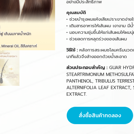
อย่างมีประสิทธิภาพ
คุณสมบัติ
•
ช่วยบำรุงผมแห้งเสียเปราะขาดง่ายใ
•
เติมสารอาหารให้เส้นผม เงางาม มีน้
•
มอบความชุ่มชื้นให้แก่เส้นผมให้ผมนุ่ม
•
ช่วยลดการหลุดร่วงของเส้นผม
วิธีใช้ :
หลังการสระผมชโลมครีมนวดบำ
นาทีแล้วจึงล้างออกด้วยน้ำสะอาด
ส่วนประกอบสำคัญ :
GUAR HYDR
STEARTRIMONIUM METHOSULFAT
PANTHENOL, TRIBULUS TERRES
ALTERNIFOLIA LEAF EXTRACT,
EXTRACT.
สั่งซื้อสินค้าทดลอง