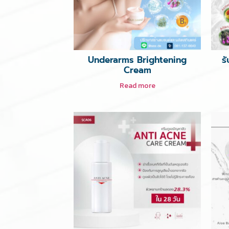
Underarms Brightening
ร
Cream
Read more