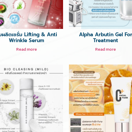
ับผลิตเซรั่ม Lifting & Anti
Alpha Arbutin Gel Fo
Wrinkle Serum
Treatment
Read more
Read more