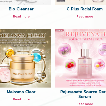
Bio Cleanser
C Plus Faclal Foam
Read more
Read more
Melasma Clear
Rejuvenate Source De
Serum
Read more
Read more